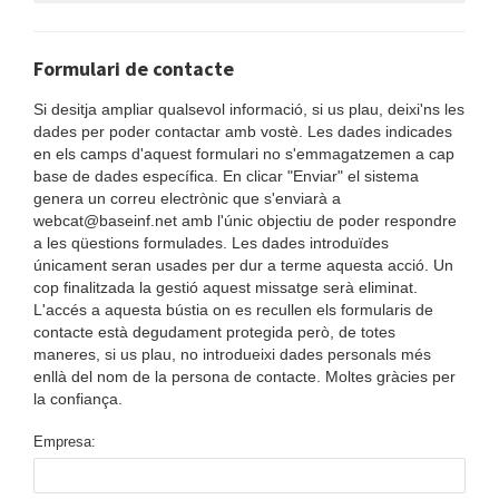
Formulari de contacte
Si desitja ampliar qualsevol informació, si us plau, deixi'ns les
dades per poder contactar amb vostè. Les dades indicades
en els camps d'aquest formulari no s'emmagatzemen a cap
base de dades específica. En clicar "Enviar" el sistema
genera un correu electrònic que s'enviarà a
webcat@baseinf.net amb l'únic objectiu de poder respondre
a les qüestions formulades. Les dades introduïdes
únicament seran usades per dur a terme aquesta acció. Un
cop finalitzada la gestió aquest missatge serà eliminat.
L'accés a aquesta bústia on es recullen els formularis de
contacte està degudament protegida però, de totes
maneres, si us plau, no introdueixi dades personals més
enllà del nom de la persona de contacte. Moltes gràcies per
la confiança.
Empresa: